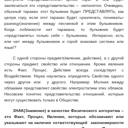
заключаться это «представительство – непонятно. Очевидно,
обычный таракан этот булыжник будет ПРЕДСТАВЛЯТЬ, как
целую гору, если этот таракан будет «различать, понимать»
разницу(значение) между песчинкой и этим булыжником.
Когда поблизости нет таракана, то булыжник будет
«представлять» только себя – булыжника. Интересно, есть
или нет между булыжником и горой знаковая система или
язык!?
С одной стороны предмет(явление, действие), а с другой
стороны предмет, свойство или отношение. Кроме явления
есть Факт, Процес. Действие всегда соседствует с
Воздействием. Наука научилась определять Свойства одного
через другое или у другого. Например. Молния между
облаками представляет свойство электростатики этих облаков.
Несовсем понятно представительство отношений, которые
могут существовать только в Обществе.
ЗНАК(Знамение) в качестве Физического алгоритма –
это Факт, Процес, Явление, которые обозначают или
указывают на наличие сответствующей закономерности