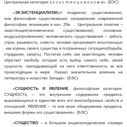
Центральная категория
э к з и с т е н ц и а л и з м а». (БЭС)
«
ЭКЗИСТЕНЦИАЛИЗМ
(от позднелат. существование),
или философия существования, направление современной
философии, возникшее в нач. 20в. … Центральное понятие –
экзистенция(человеческое существование); основные
модусы(проявления) человеческого существования – забота,
страх, решимость, совесть; человек
прозревает экзистенцию
как
корень
своего существа в пограничных ситуациях(борьба,
страдание, смерть). Постигая себя, как экзистенцию, человек
обретает
свободу,
которая есть выбор самого себя, своей
сущности, накладывающей на него ответственность за всё
происходящее в мире. Оказал значительное влияние на
литературу и искусство Запада». (БЭС)
«
СУЩНОСТЬ И ЯВЛЕНИЕ
, философская категория.
СУЩНОСТЬ – это внутреннее содержание предмета,
выражающееся в единстве всех его многообразных свойств и
отношений; ЯВЛЕНИЕ – то или иное обнаружение предмета,
внешние формы его существования». (БЭС)
«
СУЩЕСТВО
– в большом энциклопедическом словаре