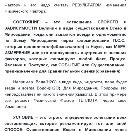
Фактору и его надо считать РЕЗУЛЬТАТОМ изменения
Физического Фактора.
СОСТОЯНИЕ – это сотношение СВОЙСТВ и
ЗАВИСИМОСТИ Величин в виде существования
Всего
в
Мироздании, когда они задаются всегда и одномоментно
по
Всему
Мирозданию через формирование П.С.С.,
которые проявляются(обозначаются) в Науке, как МЕРА,
ИЗМЕРЕНИЕ или это совокупность внутрених и внешних
факторов, которые формируют любой Факт, Процес,
Явление и Поступок, как СОБЫТИЕ или Существование,
предназначеное для сравнительной оценки(сравнения).
Например. Вода(Н2О) в виде льда, жидкости, пара будет
везде и всегда Водой(Н2О). Для Мироздания, Природы это
непредставляет ни какого значения(смысла). В этом примере
всё решает Физический Фактор ТЕПЛОТА, через своё
Изменение.
УСЛОВИЕ – это строго определёное сочетание всех
составляющих, которое регламентирует тот или иной
СПОСОБ Существования
Всего
в Мироздании через