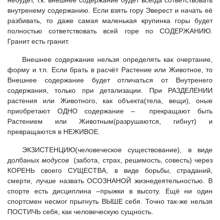
внутренему содержанию. Если взять гору Эверест и начать её
разбивать, то даже самая маленькая крупинка горы будет
полностью сответствовать всей горе по СОДЕРЖАНИЮ.
Гранит есть гранит.
Внешнее содержание нельзя определять как очертание,
форму и т.п. Если брать в расчёт Растение или Животное, то
Внешнее содержание будет отличаться от Внутренего
содержания, только при детализации. При РАЗДЕЛЕНИИ
растения или Животного, как объекта(тела, вещи), оные
приобретают ОДНО содержание – прекращают быть
Растением или Животным(разрушаются, гибнут) и
превращаются в НЕЖИВОЕ.
ЭКЗИСТЕНЦИЮ(человеческое существование), в виде
долбаных
модусов
(забота, страх, решимость, совесть) через
КОРЕНЬ своего СУЩЕСТВА, в виде борьбы, страданий,
смерти, лучше назвать ОСОЗНАНОЙ жизнедеятельностью. В
спорте есть дисциплина –прыжки в высоту. Ещё ни один
спортсмен несмог прыгнуть ВЫШЕ себя. Точно так-же нельзя
ПОСТИЧЬ себя, как человеческую сущность.