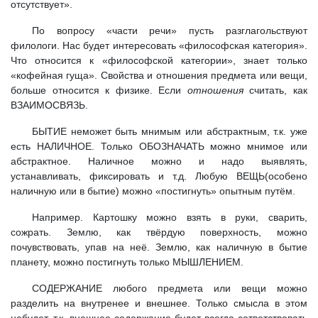
отсутствует».
По вопросу «части речи» пусть разглагольствуют
филологи. Нас будет интересовать «философская категория».
Что относится к «философской категории», знает только
«кофейная гуща». Свойства и отношения предмета или вещи,
больше относится к физике. Если
отношения
считать, как
ВЗАИМОСВЯЗЬ.
БЫТИЕ неможет быть мнимым или абстрактным, т.к. уже
есть НАЛИЧНОЕ. Только ОБОЗНАЧАТЬ можно мнимое или
абстрактное. Наличное можно и надо выявлять,
устанавливать, фиксировать и т.д. Любую ВЕЩЬ(особено
наличную или в бытие) можно «постигнуть» опытным путём.
Например. Картошку можно взять в руки, сварить,
сожрать. Землю, как твёрдую поверхность, можно
почувствовать, упав на неё. Землю, как наличную в бытие
планету, можно постигнуть только МЫШЛЕНИЕМ.
СОДЕРЖАНИЕ любого предмета или вещи можно
разделить на внутренее и внешнее. Только смысла в этом
небудет, т.к. внешнее содержание будет всегда сответствовать