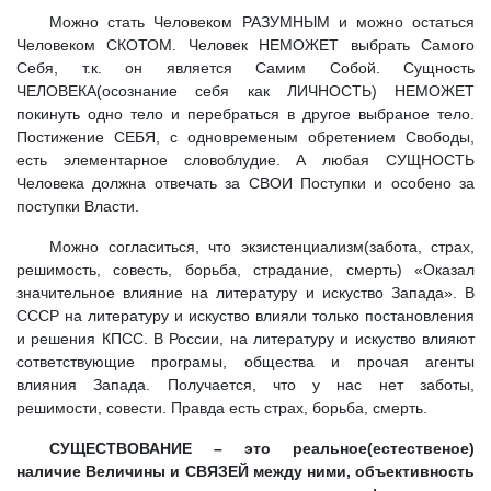
Можно стать Человеком РАЗУМНЫМ и можно остаться
Человеком СКОТОМ. Человек НЕМОЖЕТ выбрать Самого
Себя, т.к. он является Самим Собой. Сущность
ЧЕЛОВЕКА(осознание себя как ЛИЧНОСТЬ) НЕМОЖЕТ
покинуть одно тело и перебраться в другое выбраное тело.
Постижение СЕБЯ, с одновременым обретением Свободы,
есть элементарное словоблудие. А любая СУЩНОСТЬ
Человека должна отвечать за СВОИ Поступки и особено за
поступки Власти.
Можно согласиться, что экзистенциализм(забота, страх,
решимость, совесть, борьба, страдание, смерть) «Оказал
значительное влияние на литературу и искуство Запада». В
СССР на литературу и искуство влияли только постановления
и решения КПСС. В России, на литературу и искуство влияют
сответствующие програмы, общества и прочая агенты
влияния Запада. Получается, что у нас нет заботы,
решимости, совести. Правда есть страх, борьба, смерть.
СУЩЕСТВОВАНИЕ – это реальное(естественое)
наличие Величины и СВЯЗЕЙ между ними, объективность